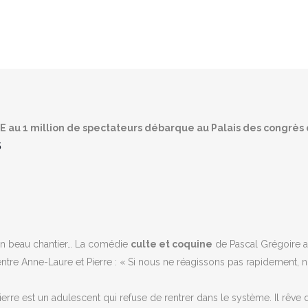
 au 1 million de spectateurs débarque au Palais des congrè
5
e un beau chantier… La comédie
culte et coquine
de Pascal Grégoire 
ntre Anne-Laure et Pierre : « Si nous ne réagissons pas rapidement, n
re est un adulescent qui refuse de rentrer dans le système. Il rêve d’