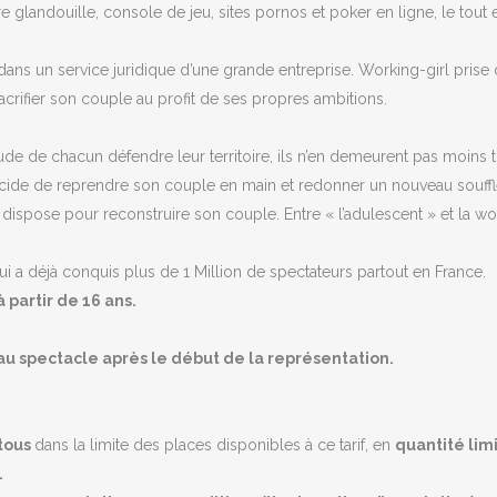
e glandouille, console de jeu, sites pornos et poker en ligne, le tout
 dans un service juridique d’une grande entreprise. Working-girl prise
acrifier son couple au profit de ses propres ambitions.
tude de chacun défendre leur territoire, ils n’en demeurent pas moins
de de reprendre son couple en main et redonner un nouveau souffle 
lle dispose pour reconstruire son couple. Entre « l’adulescent » et la
i a déjà conquis plus de 1 Million de spectateurs partout en France.
 partir de 16 ans.
r au spectacle après le début de la représentation.
 tous
dans la limite des places disponibles à ce tarif, en
quantité lim
.